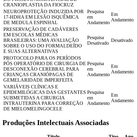
CRANIOPLASTIA DA FIOCRUZ
NEUROPROTEÇÃO INDUZIDA POR
Pesquisa
Em
17-HDHA EM LESÃO ISQUÊMICA
em
Andamento
DE MEDULA ESPINHAL
Andamento
PRESERVAÇÃO DE CADÁVERES
EM ESCOLAS MÉDICAS
Pesquisa
BRASILEIRAS: UMA AVALIAÇÃO
Desativado
Desativado
SOBRE O USO DO FORMALDEÍDO
E SUAS ALTERNATIVAS
PROTOCOLO PARA OS PERÍODOS
PÓS OPERATÓRIO DE CIRURGIA DE
Pesquisa
Em
DESCONEXÃO CEREBRAL PARA
em
Andamento
CRIANÇAS CRANIÓPAGAS DE
Andamento
GEMELARIDADE IMPERFEITA
VARIÁVEIS CLÍNICAS E
EPIDEMILÓGICAS DAS GESTANTES
Pesquisa
Em
SUBMETIDAS A CIRURGIA
em
Andamento
INTRAUTERINA PARA CORREÇÃO
Andamento
DE MIELOMELINGOCELE
Produções Intelectuais Associadas
Título
Tipo
Ano