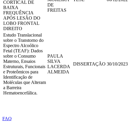
CORTICAL DE
DE
BAIXA
FREITAS
FREQUÊNCIA
APÓS LESÃO DO
LOBO FRONTAL
DIREITO
Estudo Translacional
sobre o Transtorno do
Espectro Alcoólico
Fetal (TEAF): Dados
sobre o Consumo
PAULA
Materno, Ensaios
SILVA
DISSERTAÇÃO
30/10/2023
Estruturais, Funcionais
LACERDA
e Proteômicos para
ALMEIDA
Identificação de
Moléculas que Alteram
a Barreira
Hematoencefálica.
ACESSO A INFORMAÇÃO
FAQ