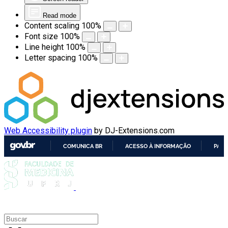
Read mode
Content scaling
100
%
Font size
100
%
Line height
100
%
Letter spacing
100
%
Web Accessibility plugin
by DJ-Extensions.com
COMUNICA BR
ACESSO À INFORMAÇÃO
PART
IR
PARA
O
CONTEÚDO