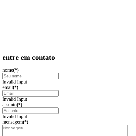
Linhas de Pesquisas
Produção Científica
Admissão
Produção Acadêmica
Contato
entre em contato
nome
(*)
Invalid Input
email
(*)
Invalid Input
assunto
(*)
Invalid Input
mensagem
(*)