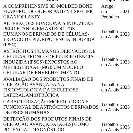
A COMPREHENSIVE 3D-MOLDED BONE
Artigo
FLAP PROTOCOL FOR PATIENT-SPECIFIC
em
2021
CRANIOPLASTY
Periódico
ALTERAÇÕES FUNCIONAIS INDUZIDAS
PELO ETANOL EM ASTRÓCITOS
Trabalho
HUMANOS DERIVADOS DE CÉLULAS-
2023
em Anais
TRONCO DE PLURIPOTÊNCIA INDUZIDA
(IPSC).
ASTRÓCITOS HUMANOS DERIVADOS DE
CÉLULAS-TRONCO DE PLURIPOTÊNCIA
Trabalho
INDUZIDA (IPSCS) EXPOSTOS AO
2023
em Anais
METILGLIOXAL (MG): UM MODELO
CELULAR DE ENVELHECIMENTO
AVALIAÇÃO DOS PRODUTOS FINAIS DE
GLICAÇÃO AVANÇADA NA
Trabalho
2023
FISIOPATOLOGIA DA ESCLEROSE
em Anais
LATERAL AMIOTRÓFICA
CARACTERIZAÇÃO MORFOLÓGICA E
Trabalho
FUNCIONAL DE ASTRÓCITOS DERIVADOS
2023
em Anais
DE IPSCS HUMANAS
DETECÇÃO DOS PRODUTOS FINAIS DE
GLICAÇÃO AVANÇADA (AGES) COMO
Trabalho
2023
POTENCIAL DIAGNÓSTICO
em Anais