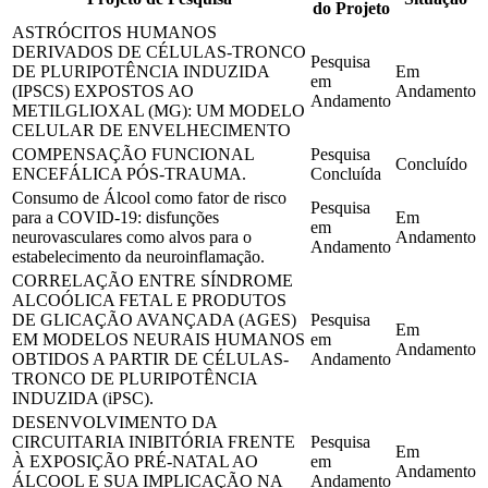
do Projeto
ASTRÓCITOS HUMANOS
DERIVADOS DE CÉLULAS-TRONCO
Pesquisa
DE PLURIPOTÊNCIA INDUZIDA
Em
em
(IPSCS) EXPOSTOS AO
Andamento
Andamento
METILGLIOXAL (MG): UM MODELO
CELULAR DE ENVELHECIMENTO
COMPENSAÇÃO FUNCIONAL
Pesquisa
Concluído
ENCEFÁLICA PÓS-TRAUMA.
Concluída
Consumo de Álcool como fator de risco
Pesquisa
para a COVID-19: disfunções
Em
em
neurovasculares como alvos para o
Andamento
Andamento
estabelecimento da neuroinflamação.
CORRELAÇÃO ENTRE SÍNDROME
ALCOÓLICA FETAL E PRODUTOS
DE GLICAÇÃO AVANÇADA (AGES)
Pesquisa
Em
EM MODELOS NEURAIS HUMANOS
em
Andamento
OBTIDOS A PARTIR DE CÉLULAS-
Andamento
TRONCO DE PLURIPOTÊNCIA
INDUZIDA (iPSC).
DESENVOLVIMENTO DA
CIRCUITARIA INIBITÓRIA FRENTE
Pesquisa
Em
À EXPOSIÇÃO PRÉ-NATAL AO
em
Andamento
ÁLCOOL E SUA IMPLICAÇÃO NA
Andamento