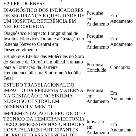
EPILEPTOGÊNESE
DIAGNÓSTICO DOS INDICADORES
Pesquisa
DE SEGURANÇA E QUALIDADE DE
Em
em
UM HOSPITAL REFERÊNCIA EM
Andamento
Andamento
NEUROCIRURGIA
Diagnóstico e Impacto Longitudinal de
Pesquisa
Insultos Hipóxicos Durante a Gestação no
Em
em
Sistema Nervoso Central em
Andamento
Andamento
Desenvolvimento.
Estudo dos Efeitos das Moléculas do Soro
do Sangue de Cordão Umbilical Humano
Pesquisa
para a Formação da Barreira
Concluído
Concluída
Hematoencefálica na Síndrome Alcoólica
Fetal
ESTUDO TRANSLACIONAL DO
IMPACTO DA EPILEPSIA MATERNA
Pesquisa
Em
NA GESTAÇÃO E NO SISTEMA
em
Andamento
NERVOSO CENTRAL EM
Andamento
DESENVOLVIMENTO.
IMPLEMENTAÇÃO DE PROTOCOLO
TÉCNICO DA HEMICRANIECTOMIA
Inovação
DESCOMPRESSIVA NAS UNIDADES
Em
em
HOSPITALARES PARTICIPANTES
Andamento
Andamento
DO PROJETO ASSISTENCIAL DE