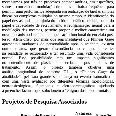
mecanismos por trás de processos compensatórios, em específico,
sobre o conceito de modulação de ondas de baixa frequência para
permitir uma performance adequada em realização de tarefas simples
únicas ou complexas múltiplas ao mesmo tempo. A identificação do
papel dessas ondas na injuria do tecido encefálico cortical, como do
papel e capacidade de recrutamento e reorganização neural para a
modulação das mesmas, permite propor e melhor caracterizar um
novo mecanismo latente de compensação funcional do encéfalo pós-
lesão. Além disso, por mais que seja irrefutável que Phineas Gage
apresentou mudanças de personalidade após o acidente, existem
outros relatos, que geram discordância no campo, sobre ter
na realidade se recuperado e ter resumido uma vida considerada
normal. Essa possibilidade tem um impacto significativo
no entendimento de plasticidade cerebral e possibilidades de
tratamento. Assim, o projeto também objetiva uma
análise longitudinal do paciente E.L., o “Phineas Gage da
atualidade”- pela sua grande semelhança no evento traumático –
com uma vasta avaliação por diferentes técnicas morfológicas,
neuropsicológicas, funcionais e eletrocorticográficas ajudando
a preencher lacunas que solucionem o “enigma dos lobos frontais”.
Projetos de Pesquisa Associados
Natureza
Projeto de Pesquisa
Situação