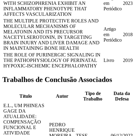
WITH SCHIZOPHRENIA EXHIBIT AN
em
2023
INFLAMMATORY PHENOTYPE THAT
Periódico
AFFECTS VASCULARIZATION
THE MULTIPLE PROTECTIVE ROLES AND
MOLECULAR MECHANISMS OF
Artigo
MELATONIN AND ITS PRECURSOR
em
2018
NACETYLSEROTONIN, IN TARGETING
Periódico
BRAIN INJURY AND LIVER DAMAGE AND
IN MAINTAINING BONE HEALTH
THE ROLE OF PURINERGIC SIGNALING IN
THE PATHOPHYSIOLOGY OF PERINATAL
Livro
2019
HYPOXIC-ISCHEMIC ENCEPHALOPATHY
Trabalhos de Conclusão Associados
Tipo de
Data da
Título
Autor
Trabalho
Defesa
E.L., UM PHINEAS
GAGE DA
ATUALIDADE:
COMPENSAÇÃO
PEDRO
FUNCIONAL E
HENRIQUE
ATIVIDADE
MOREIRA
TESE
06/12/2022