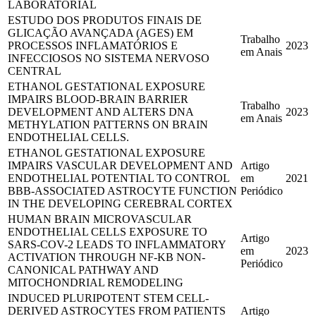
LABORATORIAL
ESTUDO DOS PRODUTOS FINAIS DE
GLICAÇÃO AVANÇADA (AGES) EM
Trabalho
PROCESSOS INFLAMATÓRIOS E
2023
em Anais
INFECCIOSOS NO SISTEMA NERVOSO
CENTRAL
ETHANOL GESTATIONAL EXPOSURE
IMPAIRS BLOOD-BRAIN BARRIER
Trabalho
DEVELOPMENT AND ALTERS DNA
2023
em Anais
METHYLATION PATTERNS ON BRAIN
ENDOTHELIAL CELLS.
ETHANOL GESTATIONAL EXPOSURE
IMPAIRS VASCULAR DEVELOPMENT AND
Artigo
ENDOTHELIAL POTENTIAL TO CONTROL
em
2021
BBB-ASSOCIATED ASTROCYTE FUNCTION
Periódico
IN THE DEVELOPING CEREBRAL CORTEX
HUMAN BRAIN MICROVASCULAR
ENDOTHELIAL CELLS EXPOSURE TO
Artigo
SARS-COV-2 LEADS TO INFLAMMATORY
em
2023
ACTIVATION THROUGH NF-ΚB NON-
Periódico
CANONICAL PATHWAY AND
MITOCHONDRIAL REMODELING
INDUCED PLURIPOTENT STEM CELL-
DERIVED ASTROCYTES FROM PATIENTS
Artigo